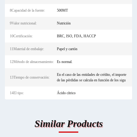
8Capacidad de la fuente:
500MT
9Valor nutricional:
Nutrición
10Certificación:
BRC, ISO, FDA, HACCP
11Material de embalaje:
Papel y cartón
12Método de almacenamiento:
Es normal.
En el caso de las entidades de crédito, el importe
13Tiempo de conservación:
de las pérdidas se calcula en función de los sigu
14El tipo:
Ácido cítrico
Similar Products