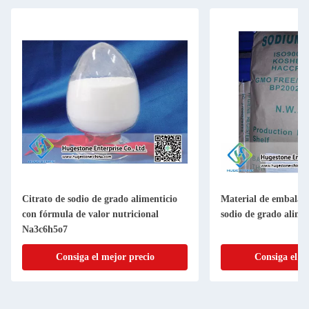
Citrato de sodio de grado alimenticio
Material de embalaje
con fórmula de valor nutricional
sodio de grado alimen
Na3c6h5o7
Consiga el mejor precio
Consiga el m