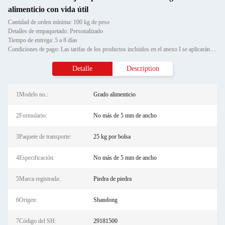
alimenticio con vida útil
Cantidad de orden mínima: 100 kg de peso
Detalles de empaquetado: Personalizado
Tiempo de entrega: 5 a 8 días
Condiciones de pago: Las tarifas de los productos incluidos en el anexo I se aplicarán a los productos incluidos en el an
Detalle
Description
1Modelo no.:
Grado alimenticio
2Formulario:
No más de 5 mm de ancho
3Paquete de transporte:
25 kg por bolsa
4Especificación:
No más de 5 mm de ancho
5Marca registrada:
Piedra de piedra
6Origen:
Shandong
7Código del SH:
29181500