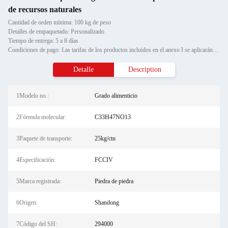
de recursos naturales
Cantidad de orden mínima: 100 kg de peso
Detalles de empaquetado: Personalizado
Tiempo de entrega: 5 a 8 días
Condiciones de pago: Las tarifas de los productos incluidos en el anexo I se aplicarán a los productos incluidos en el an
Detalle
Description
1Modelo no.:
Grado alimenticio
2Fórmula molecular:
C33H47NO13
3Paquete de transporte:
25kg/ctn
4Especificación:
FCCIV
5Marca registrada:
Piedra de piedra
6Origen:
Shandong
7Código del SH:
294000