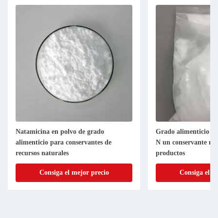
Natamicina en polvo de grado
Grado alimenticio P
alimenticio para conservantes de
N un conservante na
recursos naturales
productos
Consiga el mejor precio
Consiga el m