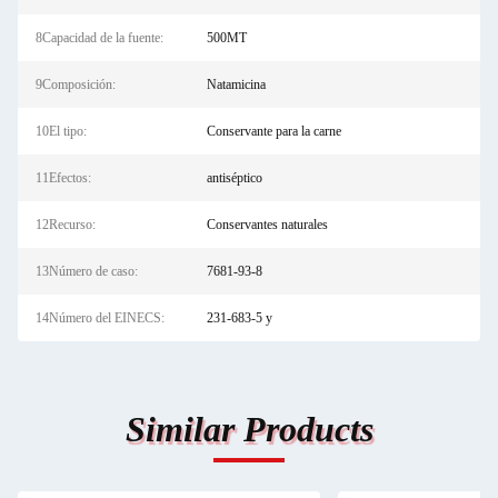
8Capacidad de la fuente:
500MT
9Composición:
Natamicina
10El tipo:
Conservante para la carne
11Efectos:
antiséptico
12Recurso:
Conservantes naturales
13Número de caso:
7681-93-8
14Número del EINECS:
231-683-5 y
Similar Products