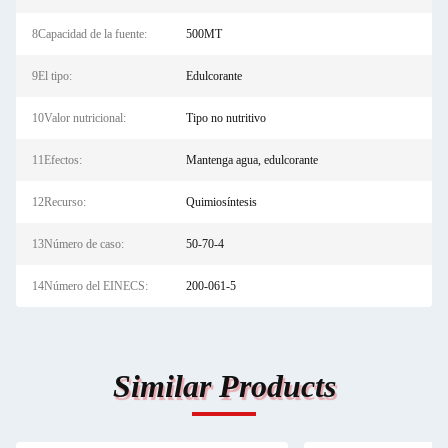
8Capacidad de la fuente:
500MT
9El tipo:
Edulcorante
10Valor nutricional:
Tipo no nutritivo
11Efectos:
Mantenga agua, edulcorante
12Recurso:
Quimiosíntesis
13Número de caso:
50-70-4
14Número del EINECS:
200-061-5
Similar Products