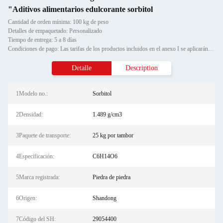
"Aditivos alimentarios edulcorante sorbitol
Cantidad de orden mínima: 100 kg de peso
Detalles de empaquetado: Personalizado
Tiempo de entrega: 5 a 8 días
Condiciones de pago: Las tarifas de los productos incluidos en el anexo I se aplicarán a los productos incluidos en el an
Detalle
Description
1Modelo no.:
Sorbitol
2Densidad:
1.489 g/cm3
3Paquete de transporte:
25 kg por tambor
4Especificación:
C6H14O6
5Marca registrada:
Piedra de piedra
6Origen:
Shandong
7Código del SH:
29054400