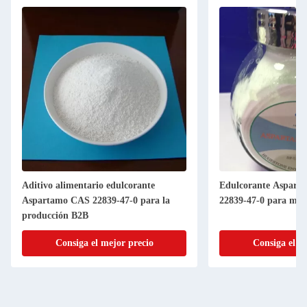
Aditivo alimentario edulcorante
Edulcorante Aspart
Aspartamo CAS 22839-47-0 para la
22839-47-0 para mejo
producción B2B
Consiga el mejor precio
Consiga el m