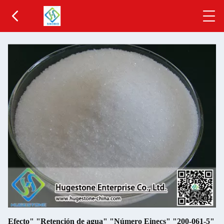
2
/
4
Efecto" "Retención de agua" "Número Einecs" "200-061-5"