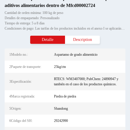
aditivos alimentarios dentro de Mfcd00002724
Cantidad de orden mínima: 100 kg de peso
Detalles de empaquetado: Personalizado
Tiempo de entrega: 5 a 8 días
Condiciones de pago: Las tarifas de los productos incluidos en el anexo I se aplicarán a los productos incluidos en el an
Detalle
Description
1Modelo no.:
Aspartamo de grado alimenticio
2Paquete de transporte:
25kg/ctn
RTECS: WM3407000; PubChem: 24890947 y
3Especificación:
también en el caso de los productos químicos.
4Marca registrada:
Piedra de piedra
5Origen:
Shandong
6Código del SH:
29242990