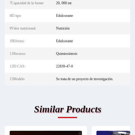
7Capacidad de la fuente:
20, 000 mt
8El tipo:
Edulcorante
9Valor nutricional:
Nutrición
10Efectos:
Edulcorante
11Recurso:
Quimiosíntesis
12El CAS:
22839-47-0
13Modelo:
Se trata de un proyecto de investigación.
Similar Products