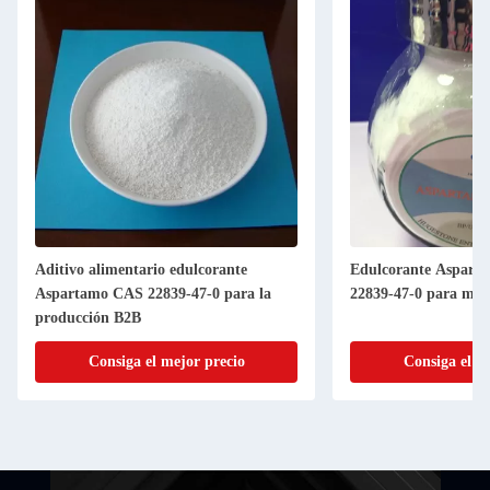
Aditivo alimentario edulcorante
Edulcorante Aspart
Aspartamo CAS 22839-47-0 para la
22839-47-0 para mejo
producción B2B
Consiga el mejor precio
Consiga el m